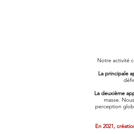
Notre activité
La principale a
défi
La deuxième app
masse. Nous
perception globa
En 2021, créati