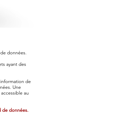
s de données.
ets ayant des
e.
’information de
nnées. Une
 accessible au
rd de données.