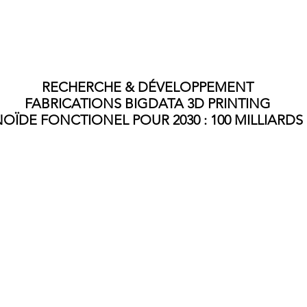
L'usinage de bois pour répondre à vos demandes " finesse & nobles
RECHERCHE &
DÉVELOPPEMENT
FABRICATIONS BIGDATA 3D PRINTING
OÏDE
FONCTIONEL POUR 2030 : 100 MILLIARDS