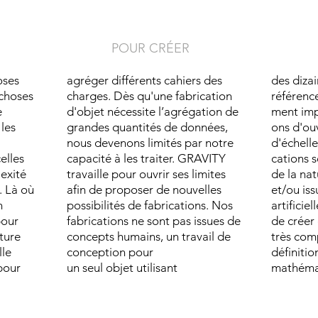
1
POUR CRÉER
oses
agréger différents cahiers des
des dizai
 choses
charges. Dès qu'une fabrication
référence
e
d'objet nécessite l’agrégation de
ment imp
 les
grandes quantités de données,
ons d'ouv
nous devenons limités par notre
d'échelle
elles
capacité à les traiter. GRAVITY
cations 
exité
travaille pour ouvrir ses limites
de la na
. Là où
afin de proposer de nouvelles
et/ou iss
n
possibilités de fabrications. Nos
artificiel
pour
fabrications ne sont pas issues de
de créer
ature
concepts humains, un travail de
très com
lle
conception pour
définitio
pour
un seul objet utilisant
mathéma