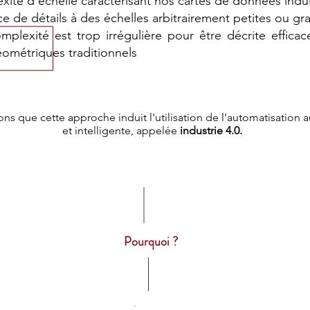
xité d'échelle caractérisant nos cartes de données induit
ce de détails à des échelles arbitrairement petites ou g
mplexité est trop irrégulière pour être décrite effica
ométriques traditionnels
ons que cette approche induit l'utilisation de l'automatisation
et intelligente, appelée
industrie 4.0.
Pourquoi ?