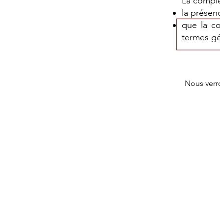
La comple
la présen
que la co
termes gé
Nous verr