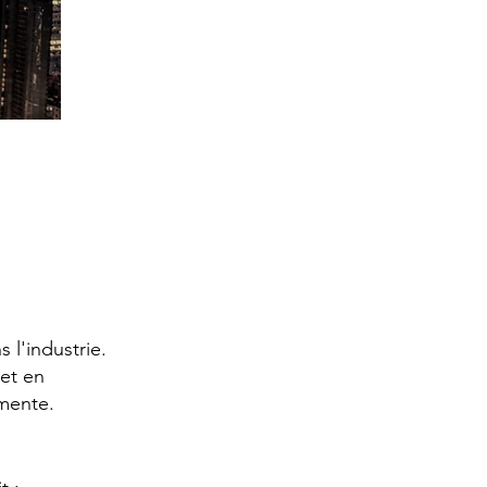
l'industrie.
 et en
ente.