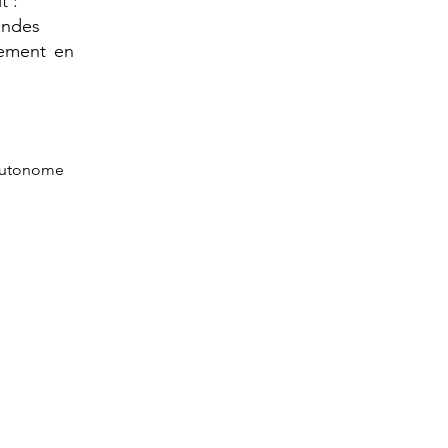
 :​
randes
cement en
 autonome