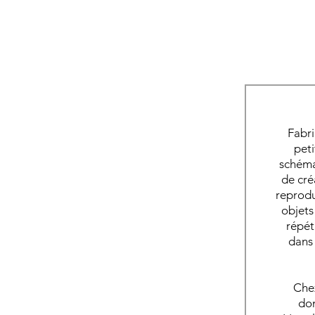
Fabri
Fabri
peti
pet
schéma
schéma
de cré
de cré
reprodu
repr
objets
qu
répét
répét
dans 
capaci
la phy
Chez
don