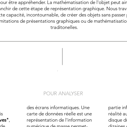
our être appréhender. La mathématisation de l'objet peut ain
ranchir de cette étape de représentation graphique. Nous trav
tte capacité, incontournable, de créer des objets sans passer 
imitations de
présentations graphiques ou de mathématisatio
traditonelles.
2
POUR ANALYSER
des écrans informatiques. Une
partie in
is
carte de données réelle est une
réalité 
ves"
,
représentation de l'information
disque d
 de
numérique de masse permet-
dizaines 