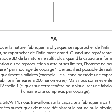
*A
*A
quer la nature, fabriquer la physique, se rapprocher de l'infin
quer la nature, fabriquer la physique, se rapprocher de l'infi
t, se rapprocher de l’infiniment grand. Quand une représenta
it, se rapprocher de l’infiniment grand.
Quand une représenta
tique 3D de la nature ne suffit plus, quand la capacité infor
tique 3D de la nature ne suffit plus, quand la capacité infor
ation ou de reproduction a atteint ses limites, l’homme ne pe
ation ou de reproduction a atteint ses limites, l’homme ne p
ire "par moulage de copiage". Certes, il est possible de réal
oduire "par moulage". Certes, il est possible de réaliser des 
 quasiment similaires (exemple : le silicone possède une capa
asiment similaires (exemple : le silicone possède une capacit
abilité des formes inférieures à 200 nanomètres). Mais nous
abilité inférieures à 200 nanomètres). Mais nous sommes enf
l'échelle 1 (cliquez sur cette fenêtre pour visualiser une fabric
enfermés dans l'échelle 1. Nous travaillons sur la
té à fabriquer à partir de données de masse définissant la na
humaine dite complexe, par copiage).
sique. L'application la plus expliquée : le biomimétisme intég
 GRAVITY, nous travaillons sur la capacité à fabriquer à parti
complexité d'échelle (agrégation de cahier des charges).
nées numériques de masse définissant la nature ou la physiq