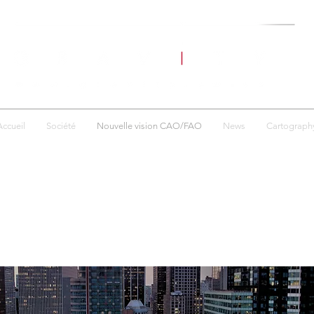
Accueil
Société
Nouvelle vision CAO/FAO
News
Cartograph