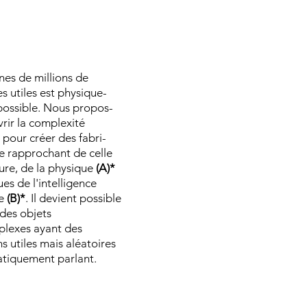
nes de millions de
s utiles est physique-
ossible.
Nous propos-
rir la complexité
 pour créer des fabri-
se rapprochant de celle
ture, de la physique
(A)*
ues de l'intelligence
le
(B)*
. Il devient possible
 des objets
plexes ayant des
ns utiles mais aléatoires
tiquement parlant.