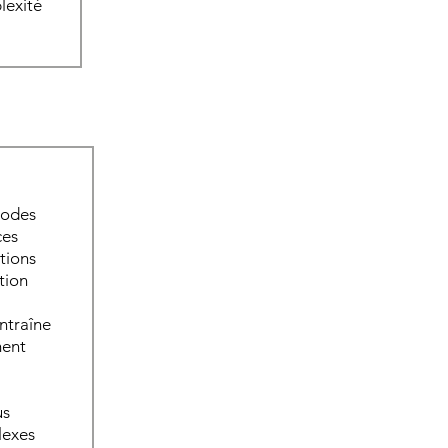
lexité
hodes
ces
tions
tion
ntraîne
ment
us
lexes