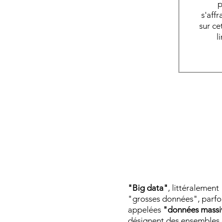
p
s'aff
sur ce
l
"Big data"
, littéralement
"grosses données", parfo
appelées
"données massi
désignent des ensembles