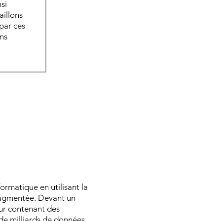
si
aillons
par ces
ns
formatique en utilisant la
augmentée. Devant un
ur contenant des
de milliards de données,