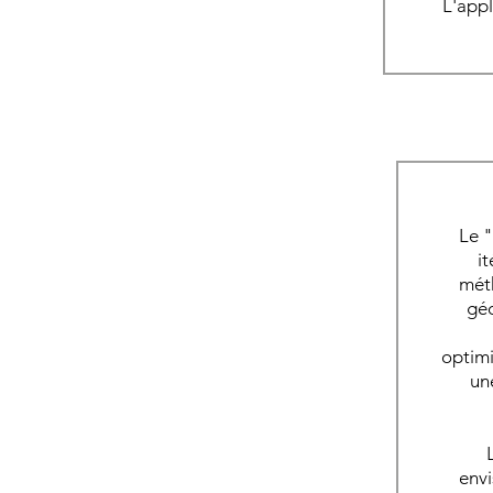
L'appl
Le "
i
méth
géo
optimi
une
envi