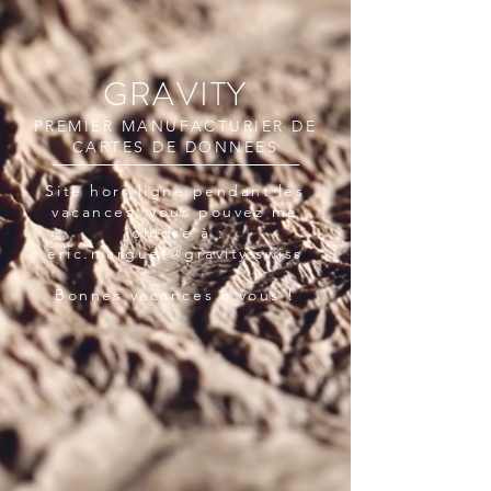
GRAVITY
PREMIER MANUFACTURIER DE
CARTES DE DONNÉES
Site hors ligne pendant les
vacances, vous pouvez me
joindre à :
eric.marguet@gravity.swiss
Bonnes vacances à vous !